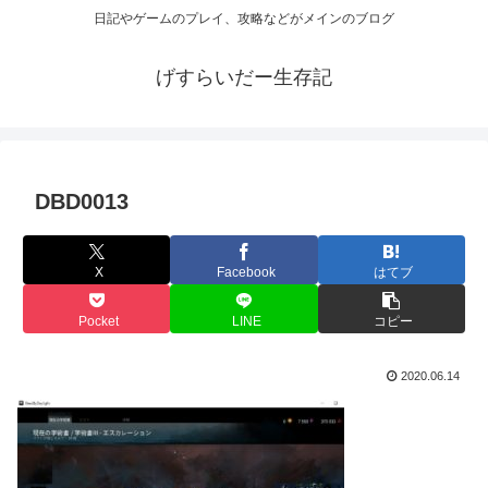
日記やゲームのプレイ、攻略などがメインのブログ
げすらいだー生存記
DBD0013
X
Facebook
はてブ
Pocket
LINE
コピー
2020.06.14