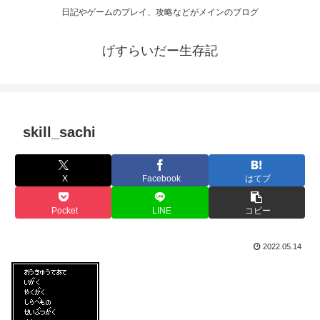
日記やゲームのプレイ、攻略などがメインのブログ
げすらいだー生存記
skill_sachi
X
Facebook
はてブ
Pocket
LINE
コピー
2022.05.14